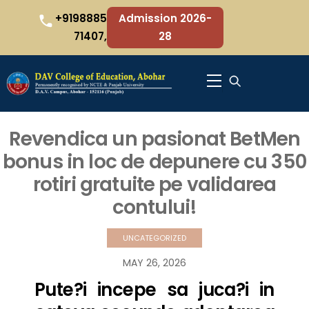
Skip
+9198885
Admission 2026-
to
71407,
28
content
Menu
Revendica un pasionat BetMen
bonus in loc de depunere cu 350
rotiri gratuite pe validarea
contului!
UNCATEGORIZED
MAY
26
,
2026
Pute?i incepe sa juca?i in