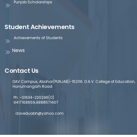
Punjab Scholarships
Student Achievements
Achievements of Students
News
Contact Us
DAV Campus, Abohar(PUNJAB)-152116. D.A.V. College of Education,
Hanumangarh Road
Ph.:-01634-220296(O)
9417168659,9888571407
daveduabh@yahoo.com