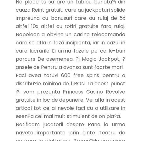
Ne place tu sa are un tablou bunata?i din
cauza Reint gratuit, care au jackpoturi solide
impreuna cu bonusuri care au rulaj de 5x
altfel 10x altfel cu rotiri gratuite fara rulaj.
Napoleon a ob?ine un casino telecomanda
care se afla in faza incipienta, iar in cazul in
care lucrurile Ei urma fazele pe ce le-bun
parcurs De asemenea, ?i Magic Jackpot, ?
ansele de Pentru a avansa sunt foarte mari.
Faci avea totu?i 600 free spins pentru o
distribu?ie minima de l RON. La acest punct
i?i vom prezenta Princess Casino Revolve
gratuite in loc de depunere. Vei afla in acest
articol tot ce ai nevoie faci cu o utilizare in
esen?a cel mai mult stimulent de on pia?a.
Notificam jucatorii despre Pana la urma
naveta importante prin dinte Teatru de
operare la platforma. Promo?iile sezoniere