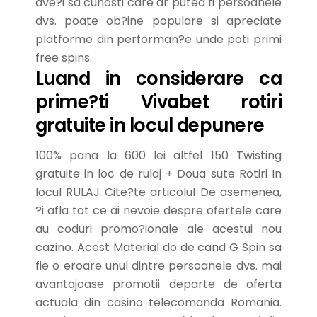
ave?i sa cunosti care ar putea fi persoanele
dvs. poate ob?ine populare si apreciate
platforme din performan?e unde poti primi
free spins.
Luand in considerare ca
prime?ti Vivabet rotiri
gratuite in locul depunere
100% pana la 600 lei altfel 150 Twisting
gratuite in loc de rulaj + Doua sute Rotiri In
locul RULAJ Cite?te articolul De asemenea,
?i afla tot ce ai nevoie despre ofertele care
au coduri promo?ionale ale acestui nou
cazino. Acest Material do de cand G Spin sa
fie o eroare unul dintre persoanele dvs. mai
avantajoase promotii departe de oferta
actuala din casino telecomanda Romania.