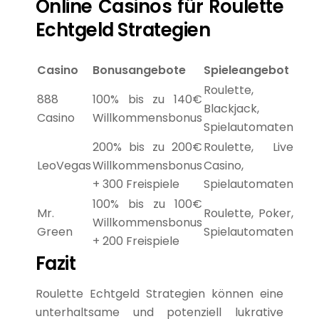
Online Casinos für Roulette
Echtgeld Strategien
Casino
Bonusangebote
Spieleangebot
Roulette,
888
100% bis zu 140€
Blackjack,
Casino
Willkommensbonus
Spielautomaten
200% bis zu 200€
Roulette, Live
LeoVegas
Willkommensbonus
Casino,
+ 300 Freispiele
Spielautomaten
100% bis zu 100€
Mr.
Roulette, Poker,
Willkommensbonus
Green
Spielautomaten
+ 200 Freispiele
Fazit
Roulette Echtgeld Strategien können eine
unterhaltsame und potenziell lukrative