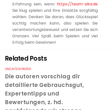
Erfahrung sein, wenn
https://team-sika.de
Sie klug spielen und Ihre Einsätze sorgfältig
wählen. Denken Sie daran, dass Glücksspiel
süchtig machen kann, also spielen Sie
verantwortungsbewusst und setzen Sie sich
Grenzen. Viel Spaß beim Spielen und viel
Erfolg beim Gewinnen!
Related Posts
UNCATEGORIZED
Die autoren vorschlag dir
detaillierte Gebrauchsgut,
Expertentipps und
Bewertungen, z. hd.