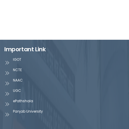
Important Link
IGOT
NCTE
NAAC
UGC
ePathshala
Panjab University