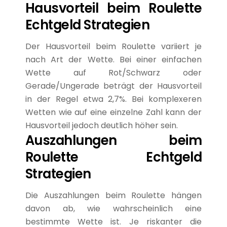
Hausvorteil beim Roulette
Echtgeld Strategien
Der Hausvorteil beim Roulette variiert je
nach Art der Wette. Bei einer einfachen
Wette auf Rot/Schwarz oder
Gerade/Ungerade beträgt der Hausvorteil
in der Regel etwa 2,7%. Bei komplexeren
Wetten wie auf eine einzelne Zahl kann der
Hausvorteil jedoch deutlich höher sein.
Auszahlungen beim
Roulette Echtgeld
Strategien
Die Auszahlungen beim Roulette hängen
davon ab, wie wahrscheinlich eine
bestimmte Wette ist. Je riskanter die