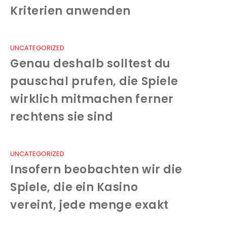
Kriterien anwenden
UNCATEGORIZED
Genau deshalb solltest du
pauschal prufen, die Spiele
wirklich mitmachen ferner
rechtens sie sind
UNCATEGORIZED
Insofern beobachten wir die
Spiele, die ein Kasino
vereint, jede menge exakt