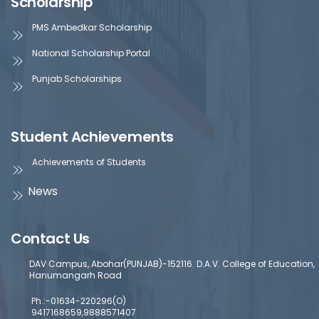
Scholarship
PMS Ambedkar Scholarship
National Scholarship Portal
Punjab Scholarships
Student Achievements
Achievements of Students
News
Contact Us
DAV Campus, Abohar(PUNJAB)-152116. D.A.V. College of Education,
Hanumangarh Road
Ph.:-01634-220296(O)
9417168659,9888571407