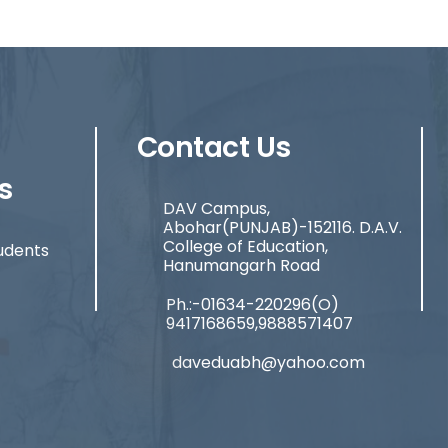
Contact Us
s
DAV Campus,
Abohar(PUNJAB)-152116. D.A.V.
College of Education,
udents
Hanumangarh Road
Ph.:-01634-220296(O)
9417168659,9888571407
daveduabh@yahoo.com