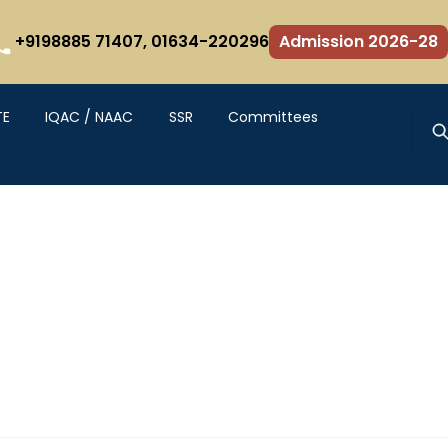
+9198885 71407,
01634-220296
Admission 2026-28
TE
IQAC / NAAC
SSR
Committees