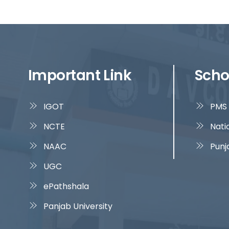
Important Link
Scho
IGOT
PMS 
NCTE
Nati
NAAC
Punj
UGC
ePathshala
Panjab University