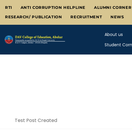
Skip
RTI
ANTI CORRUPTION HELPLINE
ALUMNI CORNER
to
RESEARCH/ PUBLICATION
RECRUITMENT
NEWS
content
About us
Student Corn
Test Post Created